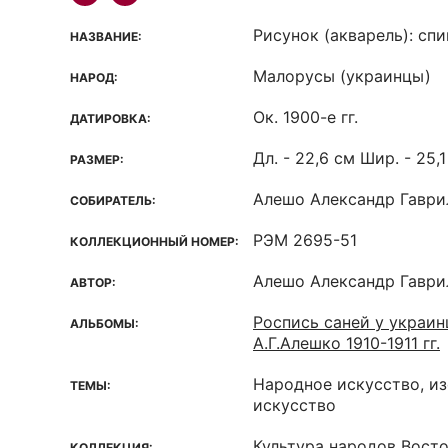
Рисунок (акварель): спи
НАЗВАНИЕ:
Малорусы (украинцы)
НАРОД:
Ок. 1900-е гг.
ДАТИРОВКА:
Дл. - 22,6 см Шир. - 25,1
РАЗМЕР:
Алешо Александр Гаврил
СОБИРАТЕЛЬ:
РЭМ 2695-51
КОЛЛЕКЦИОННЫЙ НОМЕР:
Алешо Александр Гаврил
АВТОР:
Роспись саней у украин
АЛЬБОМЫ:
А.Г.Алешко 1910-1911 гг.
Народное искусство, и
ТЕМЫ:
искусство
Культура народов Вост
КОЛЛЕКЦИЯ: