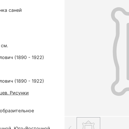
нка саней
 см.
ович (1890 - 1922)
ович (1890 - 1922)
цев. Рисунки
зобразительное
очной, Юго-Восточной