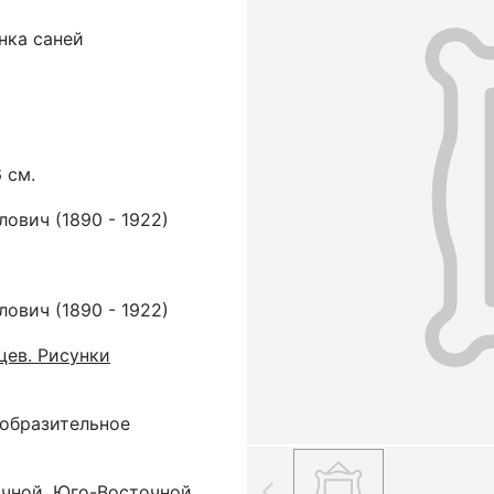
нка саней
6 см.
ович (1890 - 1922)
ович (1890 - 1922)
цев. Рисунки
зобразительное
очной, Юго-Восточной