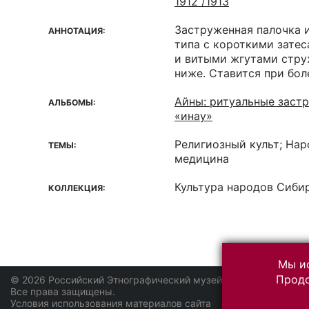
1912 /1913
Заструженная палочка 
АННОТАЦИЯ:
типа с короткими затес
и витыми жгутами стру
ниже. Ставится при бол
Айны: ритуальные заст
АЛЬБОМЫ:
«инау»
Религиозный культ; Нар
ТЕМЫ:
медицина
Культура народов Сиби
КОЛЛЕКЦИЯ:
Мы ис
Продо
© 2026 Российский Этнографический музей
Все права защищены.
Условия использования материалов сайта