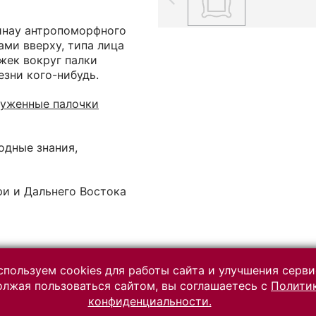
инау антропоморфного
ами вверху, типа лица
жек вокруг палки
езни кого-нибудь.
руженные палочки
одные знания,
ри и Дальнего Востока
пользуем cookies для работы сайта и улучшения серви
лжая пользоваться сайтом, вы соглашаетесь с
Полити
Разработано на платформе
конфиденциальности.
«Коллекция онлайн» (КАМИС)