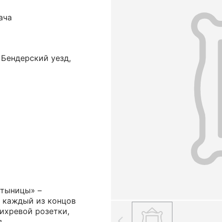
ача
 Бендерский уезд,
нтыницы» –
 каждый из концов
ихревой розетки,
.