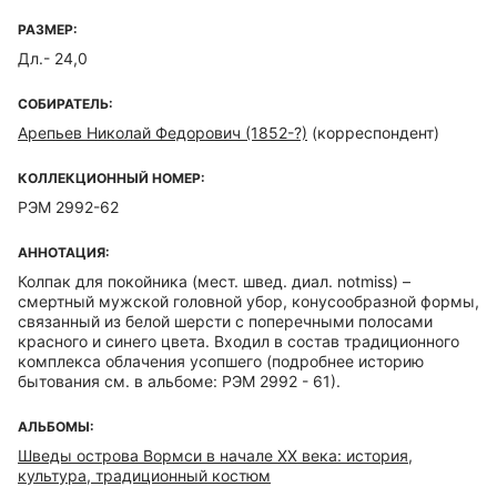
РАЗМЕР:
Дл.- 24,0
СОБИРАТЕЛЬ:
Арепьев Николай Федорович (1852-?)
(корреспондент)
КОЛЛЕКЦИОННЫЙ НОМЕР:
РЭМ 2992-62
АННОТАЦИЯ:
Колпак для покойника (мест. швед. диал. notmiss) –
смертный мужской головной убор, конусообразной формы,
связанный из белой шерсти с поперечными полосами
красного и синего цвета. Входил в состав традиционного
комплекса облачения усопшего (подробнее историю
бытования см. в альбоме: РЭМ 2992 - 61).
АЛЬБОМЫ:
Шведы острова Вормси в начале ХХ века: история,
культура, традиционный костюм