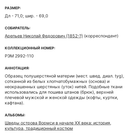
РАЗМЕР:
Дл - 71,0; шир. - 69,0
СОБИРАТЕЛЬ:
Арепьев Николай Федорович (1852-?)
(корреспондент)
КОЛЛЕКЦИОННЫЙ НОМЕР:
РЭМ 2992-110
АННОТАЦИЯ:
Образец полушерстяной материи (мест. швед. диал. tyg),
сотканной из белых хлопчатобумажных (основа) и
неокрашенных шерстяных (уток) нитей. Подобные ткани
использовались для пошива штанов (брюк), верхней
плечевой мужской и женской одежды (кофты, куртки,
кафтана).
АЛЬБОМЫ:
Шведы острова Вормси в начале ХХ века: история,
культура, традиционный костюм