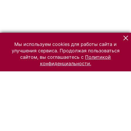
Мы используем cookies для работы сайта и
улучшения сервиса. Продолжая пользоваться
сайтом, вы соглашаетесь с
Политикой
конфиденциальности.
© 2026 Российский Этнографический музей
Все права защищены.
Условия использования материалов сайта
Отправить сообщение
Сообщение об ошибке
Перейти на сайт музея