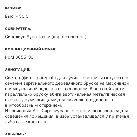
РАЗМЕР:
Выс. - 50,0
СОБИРАТЕЛЬ:
Сирелиус Ууно Таави
(корреспондент)
КОЛЛЕКЦИОННЫЙ НОМЕР:
РЭМ 3055-33
АННОТАЦИЯ:
Светец (фин. – pärepihti) для лучины состоит из круглого в
сечении вертикального деревянного бруска на массивной
прямоугольной подставке – основании. В верхней части
параллельно бруску вбита вертикальная металлическая
скоба с двумя щипцами для лучинок, соединенных
винтообразным стержнем.
Из описания У.Т. Сирелиуса «…светец использовался для
освещения помещения, в избе устанавливался у припечья
либо на лежанке…».
АЛЬБОМЫ: