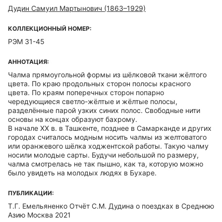
Дудин Самуил Мартынович (1863–1929)
КОЛЛЕКЦИОННЫЙ НОМЕР:
РЭМ 31-45
АННОТАЦИЯ:
Чалма прямоугольной формы из шёлковой ткани жёлтого
цвета. По краю продольных сторон полосы красного
цвета. По краям поперечных сторон попарно
чередующиеся светло-жёлтые и жёлтые полосы,
разделённые парой узких синих полос. Свободные нити
основы на концах образуют бахрому.
В начале XX в. в Ташкенте, позднее в Самарканде и других
городах считалось модным носить чалмы из желтоватого
или оранжевого шёлка ходжентской работы. Такую чалму
носили молодые сарты. Будучи небольшой по размеру,
чалма смотрелась не так пышно, как та, которую можно
было увидеть на молодых людях в Бухаре.
ПУБЛИКАЦИИ:
Т.Г. Емельяненко Отчёт С.М. Дудина о поездках в Среднюю
Азию Москва 2021