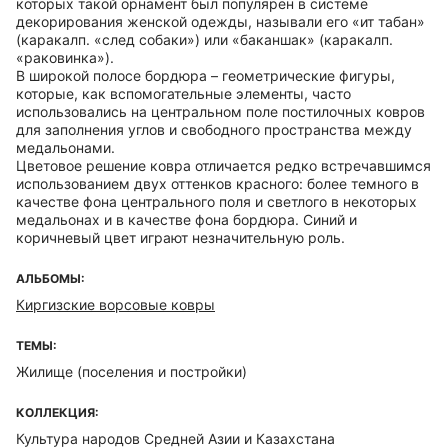
которых такой орнамент был популярен в системе
декорирования женской одежды, называли его «ит табан»
(каракалп. «след собаки») или «баканшак» (каракалп.
«раковинка»).
В широкой полосе бордюра – геометрические фигуры,
которые, как вспомогательные элементы, часто
использовались на центральном поле постилочных ковров
для заполнения углов и свободного пространства между
медальонами.
Цветовое решение ковра отличается редко встречавшимся
использованием двух оттенков красного: более темного в
качестве фона центрального поля и светлого в некоторых
медальонах и в качестве фона бордюра. Синий и
коричневый цвет играют незначительную роль.
АЛЬБОМЫ:
Киргизские ворсовые ковры
ТЕМЫ:
Жилище (поселения и постройки)
КОЛЛЕКЦИЯ:
Культура народов Средней Азии и Казахстана