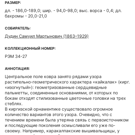
РАЗМЕР:
дл. - 186,0-189,0; шир. - 94,0-98,0; выс. ворса - 0,4; дл.
бахромы - 20,0-21,0
СОБИРАТЕЛЬ:
Дудин Самуил Мартынович (1863–1929)
КОЛЛЕКЦИОННЫЙ НОМЕР:
РЭМ 34-27
АННОТАЦИЯ:
Центральное поле ковра занято рядами узора
растительно-геометрического характера «кайкалак» (кирг.
«изогнутый»): геометризованные сердцевидные
пальметты, соединенные основаниями, от которых по
бокам отходят стилизованные цветочные головки на трех
стеблях.
В киргизской орнаментике существовало огромное
количество вариантов этого узора. Очевидно, что с
течением времени была утеряна связь с первоисточником
и последующие поколения осмысливали его уже по-
своему. Например, каракалпакские вышивальщицы, у