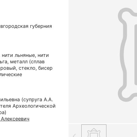
овгородская губерния
 нити льняные, нити
га, металл (сплав
тровый, стекло, бисер
ллические
сильевна
(супруга А.А.
ателя Археологической
ра)
 Алексеевич