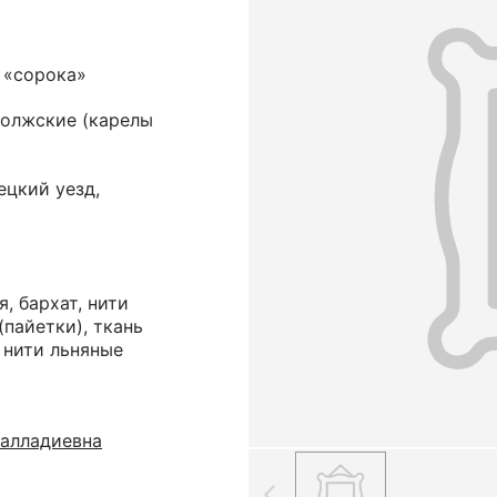
 «сорока»
волжские (карелы
ецкий уезд,
, бархат, нити
(пайетки), ткань
, нити льняные
алладиевна