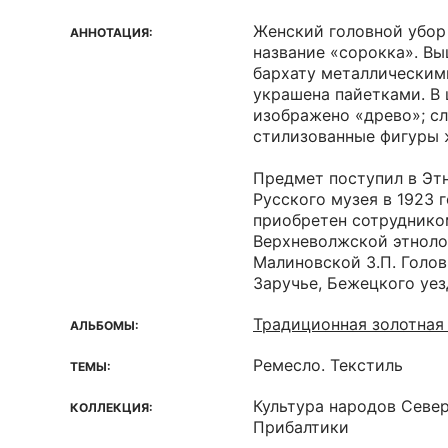
Женский головной убор
АННОТАЦИЯ:
название «сорокка». В
бархату металлическим
украшена пайетками. В
изображено «древо»; сл
стилизованные фигуры 
Предмет поступил в Эт
Русского музея в 1923 г
приобретен сотруднико
Верхневолжской этноло
Малиновской З.П. Голов
Заручье, Бежецкого уез
Традиционная золотная
АЛЬБОМЫ:
Ремесло. Текстиль
ТЕМЫ:
Культура народов Севе
КОЛЛЕКЦИЯ:
Прибалтики