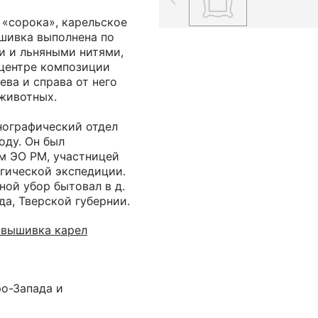
 «сорока», карельское
ышивка выполнена по
и и льняными нитями,
 центре композиции
ева и справа от него
животных.
нографический отдел
оду. Он был
м ЭО РМ, участницей
гической экспедиции.
ной убор бытовал в д.
да, Тверской губернии.
 вышивка карел
ро-Запада и