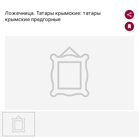
Ложечница. Татары крымские: татары
крымские предгорные