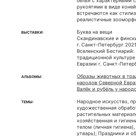
белья с характерными 
рукоятями в виде коней
встречаются как стилиз
реалистичные зооморф
Буква на вещи
ВЫСТАВКИ:
Скандинавские и финск
г. Санкт-Петербург 202
Вселенский Бестиарий:
традиционной культуре
Евразии г. Санкт-Петер
Образы животных в тра
АЛЬБОМЫ:
народов Северной Евра
Валёк и рубéль у наро
Народное искусство, пр
ТЕМЫ:
художественная обрабо
растительных материало
хозяйственная и гигиен
телом (личная гигиена),
утварь); Праздники и о