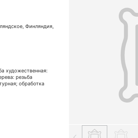
ляндское, Финляндия,
ба художественная:
ерева: резьба
турная; обработка