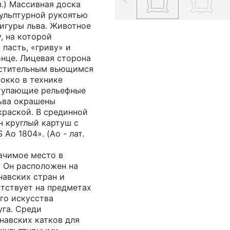
яз.) Массивная доска
кульптурной рукоятью
игуры льва. Животное
, на которой
 пасть, «гриву» и
онце. Лицевая сторона
астительным вьющимся
окко в технике
тупающие рельефные
льва окрашены
краской. В срединной
н круглый картуш с
Aо 1804». (Ao - лат.
ачимое место в
. Он расположен на
навских стран и
утствует на предметах
го искусства
уга. Среди
навских катков для