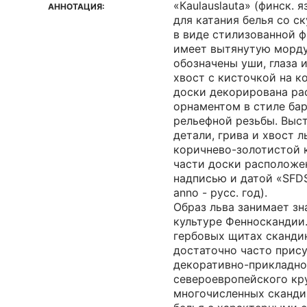
«Кaulauslauta» (финск. 
АННОТАЦИЯ:
для катания белья со с
в виде стилизованной ф
имеет вытянутую морду
обозначены уши, глаза и
хвост с кисточкой на к
доски декорирована р
орнаментом в стиле бар
рельефной резьбы. Выс
детали, грива и хвост 
коричнево-золотистой 
части доски расположе
надписью и датой «SFDS 
anno - русс. год).
Образ льва занимает зн
культуре Фенноскандии
гербовых щитах сканди
достаточно часто прис
декоративно-прикладно
североевропейского кр
многочисленных сканди