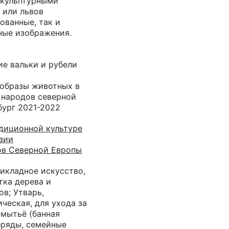
скульптурными
 или львов
ованные, так и
ные изображения.
ие вальки и рубели
1
 образы животных в
 народов северной
бург 2021-2022
диционной культуре
зии
дов Северной Европы
икладное искусство,
тка дерева и
в; Утварь,
ическая, для ухода за
 мытьё (банная
бряды, семейные