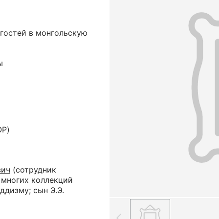
 гостей в монгольскую
ы
OP)
вич
(сотрудник
 многих коллекций
ддизму; сын Э.Э.