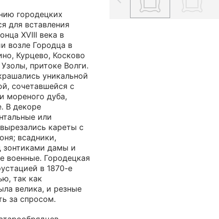
нию городецких
ся для вставления
онца XVIII века в
и возле Городца в
ино, Курцево, Косково
 Узолы, притоке Волги.
крашались уникальной
ой, сочетавшейся с
и мореного дуба,
. В декоре
нтальные или
вырезались кареты с
ня; всадники,
д зонтиками дамы и
 военные. Городецкая
рустацией в 1870-е
ю, так как
ыла велика, и резные
ть за спросом.