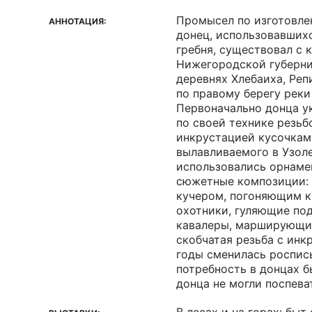
Промысел по изготовле
АННОТАЦИЯ:
донец, использовавших
гребня, существовал с к
Нижегородской губерни
деревнях Хлебаиха, Реп
по правому берегу реки
Первоначально донца у
по своей технике резьб
инкрустацией кусочкам
вылавливаемого в Узоле
использовались орнаме
сюжетные композиции: 
кучером, погоняющим ко
охотники, гуляющие по
кавалеры, марширующие
скобчатая резьба с инк
годы сменилась роспись
потребность в донцах б
донца не могли поспева