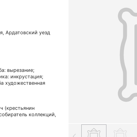
я, Ардатовский уезд
ба: вырезание;
ика: инкрустация;
ба художественная
ич
(крестьянин
собиратель коллекций,