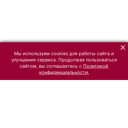
Мы используем cookies для работы сайта и
улучшения сервиса. Продолжая пользоваться
сайтом, вы соглашаетесь с
Политикой
конфиденциальности.
© 2026 Российский Этнографический музей
Все права защищены.
Условия использования материалов сайта
Отправить сообщение
Сообщение об ошибке
Перейти на сайт музея