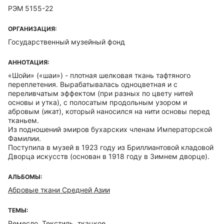
РЭМ 5155-22
ОРГАНИЗАЦИЯ:
Государственный музейный фонд
АННОТАЦИЯ:
«Шойи» («шаи») - плотная шелковая ткань тафтяного
переплетения. Вырабатывалась одноцветная и с
переливчатым эффектом (при разных по цвету нитей
основы и утка), с полосатым продольным узором и
абровым (икат), который наносился на нити основы перед
тканьем.
Из подношений эмиров бухарских членам Императорской
Фамилии.
Поступила в музей в 1923 году из Бриллиантовой кладовой
Дворца искусств (основан в 1918 году в Зимнем дворце).
АЛЬБОМЫ:
Абровые ткани Средней Азии
ТЕМЫ:
Ремесло. Текстиль, ткацкое