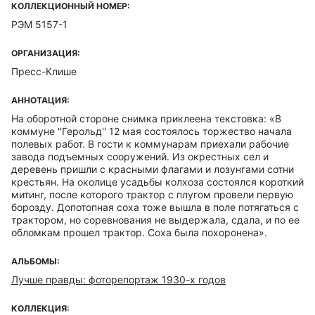
КОЛЛЕКЦИОННЫЙ НОМЕР:
РЭМ 5157-1
ОРГАНИЗАЦИЯ:
Пресс-Клише
АННОТАЦИЯ:
На оборотной стороне снимка приклеена текстовка: «В
коммуне ''Герольд'' 12 мая состоялось торжество начала
полевых работ. В гости к коммунарам приехали рабочие
завода подъемных сооружений. Из окрестных сел и
деревень пришли с красными флагами и лозунгами сотни
крестьян. На околице усадьбы колхоза состоялся короткий
митинг, после которого трактор с плугом провели первую
борозду. Допотопная соха тоже вышла в поле потягаться с
трактором, но соревнования не выдержала, сдала, и по ее
обломкам прошел трактор. Соха была похоронена».
АЛЬБОМЫ:
Лучше правды: фоторепортаж 1930-х годов
КОЛЛЕКЦИЯ: