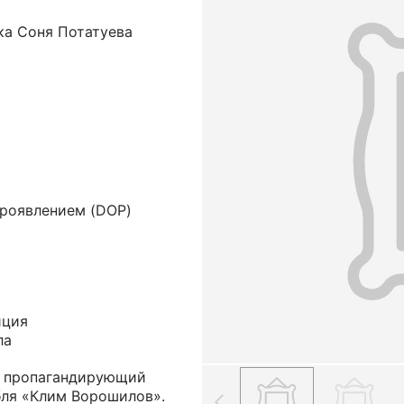
ка Соня Потатуева
проявлением (DOP)
иция
ла
, пропагандирующий
ля «Клим Ворошилов».