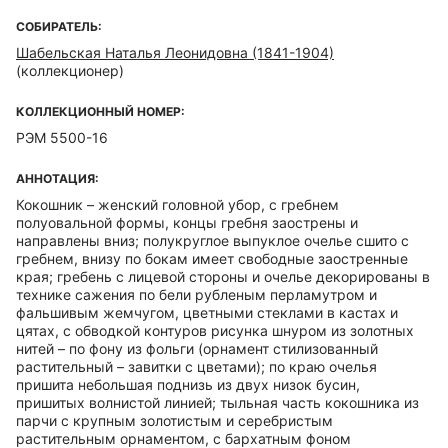
СОБИРАТЕЛЬ:
Шабельская Наталья Леонидовна (1841-1904)
(коллекционер)
КОЛЛЕКЦИОННЫЙ НОМЕР:
РЭМ 5500-16
АННОТАЦИЯ:
Кокошник – женский головной убор, с гребнем
полуовальной формы, концы гребня заострены и
направлены вниз; полукруглое выпуклое очелье сшито с
гребнем, внизу по бокам имеет свободные заостренные
края; гребень с лицевой стороны и очелье декорированы в
технике сажения по бели рубленым перламутром и
фальшивым жемчугом, цветными стеклами в кастах и
цятах, с обводкой контуров рисунка шнуром из золотных
нитей – по фону из фольги (орнамент стилизованный
растительный – завитки с цветами); по краю очелья
пришита небольшая поднизь из двух низок бусин,
пришитых волнистой линией; тыльная часть кокошника из
парчи с крупным золотистым и серебристым
растительным орнаментом, с бархатным фоном