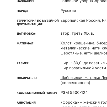
Головной убор «Сорока
НАЗВАНИЕ:
Русские
НАРОД:
Европейская Россия, Ря
ТЕРРИТОРИЯ ПО МУЗЕЙНОЙ
ДОКУМЕНТАЦИИ:
втор. треть XIX в.
ДАТИРОВКА:
Холст, крашенина, бисе
МАТЕРИАЛ:
металлические, нити х
шерстяные, нити шелко
шир. - 30,0; дл.позатыль
РАЗМЕР:
шир.позатыльной части 
Шабельская Наталья Лео
СОБИРАТЕЛЬ:
(коллекционер)
РЭМ 5500-124
КОЛЛЕКЦИОННЫЙ НОМЕР:
«Сорока» – женский гол
АННОТАЦИЯ: