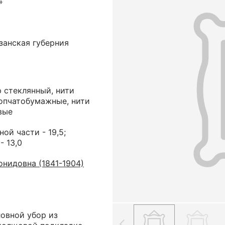
»
занская губерния
р стеклянный, нити
лопчатобумажные, нити
вые
ной части - 19,5;
- 13,0
нидовна (1841-1904)
овной убор из