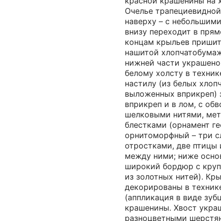
красной крашенины на 
Очелье трапециевидной
наверху – с небольшими
внизу переходит в прям
концам крыльев пришит
нашитой хлопчатобумаж
нижней части украшено
белому холсту в техник
настилу (из белых хлоп
выложенных вприкреп) 
вприкреп и в лом, с об
шелковыми нитями, ме
блестками (орнамент г
орнитоморфный – три с
отростками, две птицы 
между ними; ниже осно
широкий бордюр с круп
из золотных нитей). Кр
декорированы в техник
(аппликация в виде зуб
крашенины. Хвост укра
разноцветными шерстя