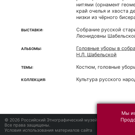
нитями (орнамент геом
край очелья и хвоста 
низки из чёрного бисера
Собрание русской стар
ВЫСТАВКИ:
Леонидовны Шабельско
Головные уборы в собр
АЛЬБОМЫ:
Н.Л. Шабельской
Костюм, головные убор
ТЕМЫ:
Культура русского наро
КОЛЛЕКЦИЯ:
Мы ис
Продо
© 2026 Российский Этнографический музей
Все права защищены.
Условия использования материалов сайта