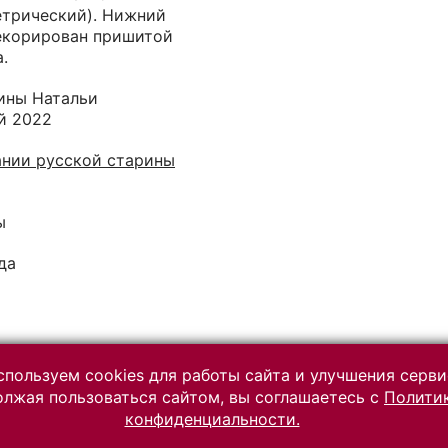
етрический). Нижний
декорирован пришитой
.
ины Натальи
й 2022
ании русской старины
ы
да
пользуем cookies для работы сайта и улучшения серви
лжая пользоваться сайтом, вы соглашаетесь с
Полити
Разработано на платформе
конфиденциальности.
«Коллекция онлайн» (КАМИС)