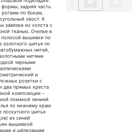
холщовой подкладке.
 формы, задняя часть
 рогами по бокам,
оугольный хвост. К
ы завязки их холста с
ной тканью. Очелье в
 полосой вышивки по
е золотного шитья по
чатобумажных нитей,
золотными нитями
водкой черными
таллическими
еометрический и
ложных розетки с
и два прямых креста
вной композиции –
ной ломаной линией
ылья по нижнему краю
е лоскутного шитья
цов) из синей
шен вышивкой
ными и шёлковыми