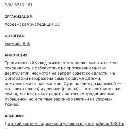
РЭМ 5516-161
ОРГАНИЗАЦИЯ:
Хорезмская экспедиция ЭО
ФОТОГРАФ:
Екимова В.В.
АННОТАЦИЯ:
Традиционный уклад жизни, в том числе, многоженство
сохранялись в Узбекистане на протяжении многих
десятилетий, несмотря на запрет советской власти. На
фотографии изображена семья с двумя детьми,
рожденными от разных жен. Судя по одежде малышей —
мальчика (слева) и девочки (справа) — это состоятельная
семья, так как на них надеты не только традиционные
рубашечки, но и теплые верхние халатики из узорных
тканей.
АЛЬБОМЫ:
Детский костюм таджиков и узбеков в фотографиях 1930-х
гг.