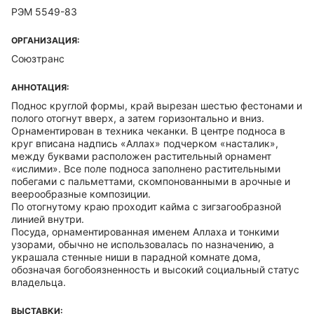
РЭМ 5549-83
ОРГАНИЗАЦИЯ:
Союзтранс
АННОТАЦИЯ:
Поднос круглой формы, край вырезан шестью фестонами и
полого отогнут вверх, а затем горизонтально и вниз.
Орнаментирован в техника чеканки. В центре подноса в
круг вписана надпись «Аллах» подчерком «насталик»,
между буквами расположен растительный орнамент
«ислими». Все поле подноса заполнено растительными
побегами с пальметтами, скомпонованными в арочные и
веерообразные композиции.
По отогнутому краю проходит кайма с зигзагообразной
линией внутри.
Посуда, орнаментированная именем Аллаха и тонкими
узорами, обычно не использовалась по назначению, а
украшала стенные ниши в парадной комнате дома,
обозначая богобоязненность и высокий социальный статус
владельца.
ВЫСТАВКИ: