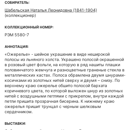
СОБИРАТЕЛЬ:
Шабельская Наталья Леонидовна (1841-1904)
(коллекционер)
КОЛЛЕКЦИОННЫЙ НОМЕР:
РЭМ 5580-7
АННОТАЦИЯ:
«Ожерелье» - шейное украшение в виде неширокой
полосы из льняного холста. Украшено полосой окрашенной
в розовый цвет фольги, на которую в ряд нашиты плашки
половинчатого жемчуга и разноцветные граненые стекла в
металлических кастах. Полоса обрамлена двумя шнурами-
косичками из золотных нитей сверху и двумя – снизу. По
верхнему краю ожерелье обшито полосой бархата
коричневого цвета, по которой выложен шнур из золотных
нитей с воздушными петлями с прикрепом, внутри каждой
петли пришита прозрачная бисерина. К нижнему краю
ожерелья пришит трунцал с черным шелковым
сердечником.
ВЫСТАВКИ: