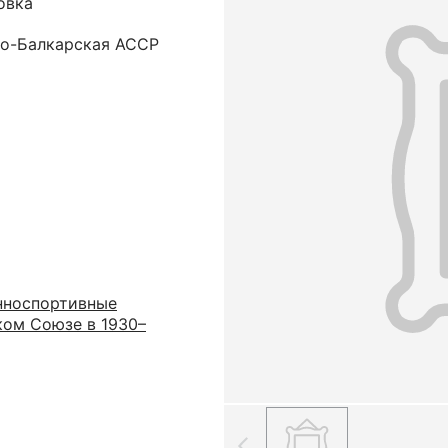
овка
но-Балкарская ACCP
нноспортивные
ком Союзе в 1930–