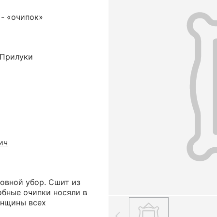
 - «очипок»
. Прилуки
ич
овной убор. Сшит из
обные очипки носяли в
енщины всех