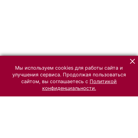
Мы используем cookies для работы сайта и
улучшения сервиса. Продолжая пользоваться
сайтом, вы соглашаетесь с
Политикой
конфиденциальности.
© 2026 Российский Этнографический музей
Все права защищены.
Условия использования материалов сайта
Отправить сообщение
Сообщение об ошибке
Перейти на сайт музея