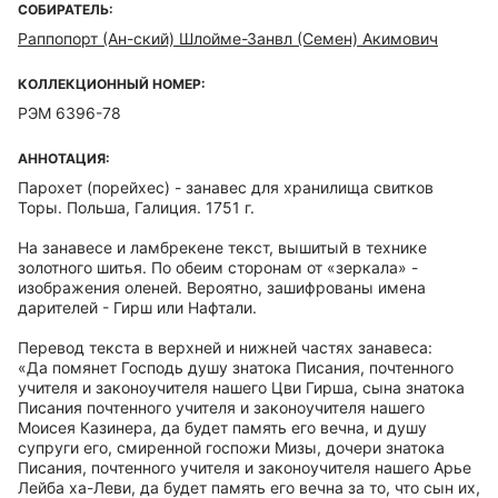
СОБИРАТЕЛЬ:
Раппопорт (Ан-ский) Шлойме-Занвл (Семен) Акимович
КОЛЛЕКЦИОННЫЙ НОМЕР:
РЭМ 6396-78
АННОТАЦИЯ:
Парохет (порейхес) - занавес для хранилища свитков
Торы. Польша, Галиция. 1751 г.
На занавесе и ламбрекене текст, вышитый в технике
золотного шитья. По обеим сторонам от «зеркала» -
изображения оленей. Вероятно, зашифрованы имена
дарителей - Гирш или Нафтали.
Перевод текста в верхней и нижней частях занавеса:
«Да помянет Господь душу знатока Писания, почтенного
учителя и законоучителя нашего Цви Гирша, сына знатока
Писания почтенного учителя и законоучителя нашего
Моисея Казинера, да будет память его вечна, и душу
супруги его, смиренной госпожи Мизы, дочери знатока
Писания, почтенного учителя и законоучителя нашего Арье
Лейба ха-Леви, да будет память его вечна за то, что сын их,