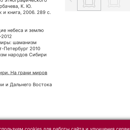
го этнографического
орбачева, К. Ю.
 и книга, 2006. 289 с.
ие небеса и землю
-2012
миры: шаманизм
т-Петербург 2010
изм народов Сибири
3
ри. На грани миров
ри и Дальнего Востока
пользуем cookies для работы сайта и улучшения серви