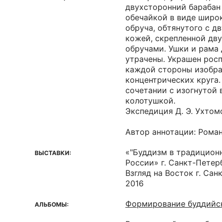
двухсторонний барабан
обечайкой в виде широ
обруча, обтянутого с д
кожей, скрепленной дв
обручами. Ушки и рама
утрачены. Украшен рос
каждой стороны изобр
концентрических круга.
сочетании с изогнутой 
колотушкой.
Экспедиция Д. Э. Ухтомс
Автор аннотации: Роман
«"Буддизм в традицион
ВЫСТАВКИ:
России» г. Санкт-Петер
Взгляд на Восток г. Сан
2016
Формирование буддийск
АЛЬБОМЫ: