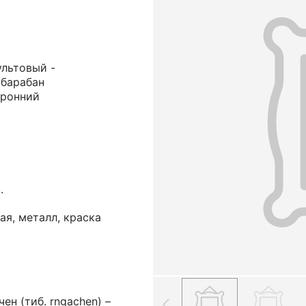
ультовый -
 барабан
оронний
.
ая, металл, краска
-чен (тиб. rngachen) –