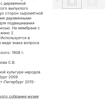
 с деревянной
кого выпуклого
вух сторон сыромятной
умя деревянными
 для подвешивания
писью. На мембране с
ажено 2
 Используется в
в виде знака вопроса
кого. 1908 г.
ова С.В.
ной культуре народов
бург 2009
кт-Петербург 2015-
ого собрания музея