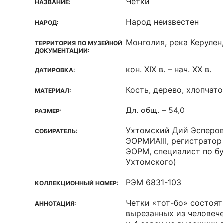
Четки
НАЗВАНИЕ:
Народ неизвестен
НАРОД:
Монголия, река Керулен
ТЕРРИТОРИЯ ПО МУЗЕЙНОЙ
ДОКУМЕНТАЦИИ:
кон. XIX в. – нач. XX в.
ДАТИРОВКА:
Кость, дерево, хлопча
МАТЕРИАЛ:
Дл. общ. – 54,0
РАЗМЕР:
Ухтомский Дий Эсперо
СОБИРАТЕЛЬ:
ЭОРМИАIII, регистратор
ЭОРМ, специалист по бу
Ухтомского)
РЭМ 6831-103
КОЛЛЕКЦИОННЫЙ НОМЕР:
Четки «тот-бо» состоят 
АННОТАЦИЯ:
вырезанных из человеч