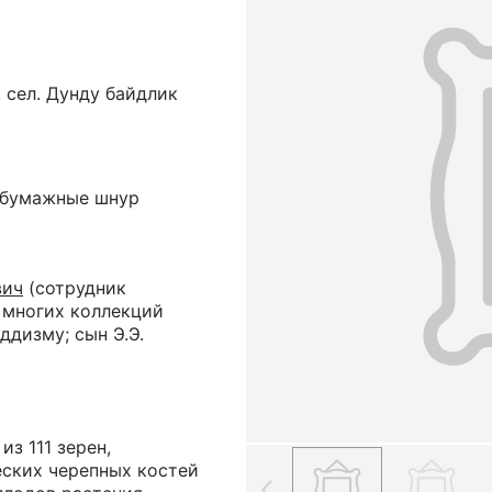
, сел. Дунду байдлик
тобумажные шнур
вич
(сотрудник
 многих коллекций
ддизму; сын Э.Э.
из 111 зерен,
еских черепных костей