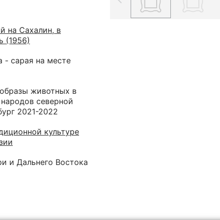
й на Сахалин, в
 (1956)
 - сарая на месте
 образы животных в
 народов северной
бург 2021-2022
диционной культуре
зии
ри и Дальнего Востока