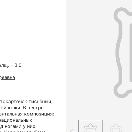
олщ. – 3,0
феевна
токарточек тиснёный,
ой кожи. В центре
онтальная композиция:
национальных
д ногами у них