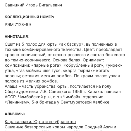
Савицкий Игорь Витальевич
КОЛЛЕКЦИОННЫЙ НОМЕР:
РЭМ 7128-69
АННОТАЦИЯ:
Сшит из 5 полос для юрты «ак баскур», выполненных в
технике комбинированного ткачества. Цвет: преобладает
красно-коричневый, от нежно-розового и светло-бежевого
до темно-коричневого. Основа белая. Орнамент:
композиции: «парные рога», «обрубленный рог», «уйрек»
утка, «газ мойын» шея гуся, «карга тырнак» коготь
вороны; сетки из мелких ромбов. По краям полос: узкая
полоса из мелких ромбов.
Алаша – часть убранства юрты, постилается на полу.
Сбор художника И.В. Савицкого: 1959 г. Каракалпакская
АССР, Чимбайский р-н, с-з «Чимбай», отделение
«Ленинизм», 5-я бригада у Сентмуратовой Халбике.
АЛЬБОМЫ:
Каракалпаки. Юрта и ее убранство
Сшивные безворсовые ковры народов Средней Азии и