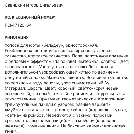
Савицкий Игорь Витальевич
КОЛЛЕКЦИОННЫЙ НОМЕР:
РЭМ 7128-64
АННОТАЦИЯ:
полоса для юрты «бельдеу», односторонняя.
Комбинированное ткачество: безворсовое /гладкое
ткачество, ворсовое ткачество. Поле: полотняное плетение
с репсовым эффектом (по основе); материал: хлопок. Цвет:
слоновая кость. Узор: уточные настилы беш – кашта
дополнительной узорообразующей нитью по верхнему
ряду нитей основы. Материал: шерсть. Ворсовое ткачество
по верхнему ряду основы, узел симметричный Sy.
Материал: шерсть. Цвет: красный, светло-коричневый,
коричневый, зеленый, желтый. Красители: натуральные и
искусственные. Орнамент: геометрический. Композиция:
прямоугольные панели с узором: разные варианты
«муйизов» (каракалп. – рогов); «уйрек» (каракалп. – утка);
«сетка» из ромбов. Чередуются с узкими полосами
орнаментальных композиций: «газ мойын» (каракалп. -
шея гуся); ломаные линии. На боковых каймах: волнистая
линия.