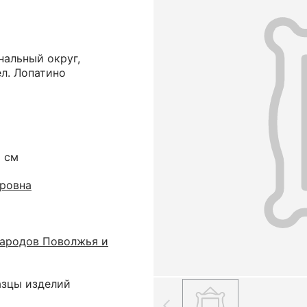
альный округ,
л. Лопатино
5 см
ровна
народов Поволжья и
азцы изделий