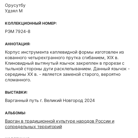
Орусутбу
Удзял М
КОЛЛЕКЦИОННЫЙ НОМЕР:
РЭМ 7924-8
АННОТАЦИЯ:
Корпус инструмента каплевидной формы изготовлен из
кованного четырехгранного прутка сгибанием, XIX в.
Клиновидный вытянутый язычок закреплен в прорези с
тыльной стороны дуги расклепыванием. Данный язычок -
середины XX в. - является заменой старого, вероятно
сломанного.
ВЫСТАВКИ:
Варганный путь г. Великий Новгород 2024
АЛЬБОМЫ:
Варган в традиционной культуре народов России и
сопредельных территорий