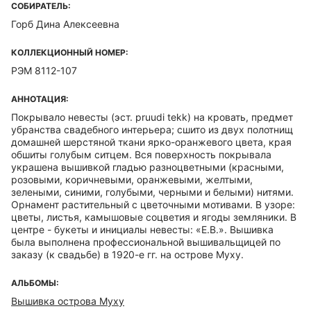
СОБИРАТЕЛЬ:
Горб Дина Алексеевна
КОЛЛЕКЦИОННЫЙ НОМЕР:
РЭМ 8112-107
АННОТАЦИЯ:
Покрывало невесты (эст. pruudi tekk) на кровать, предмет
убранства свадебного интерьера; сшито из двух полотнищ
домашней шерстяной ткани ярко-оранжевого цвета, края
обшиты голубым ситцем. Вся поверхность покрывала
украшена вышивкой гладью разноцветными (красными,
розовыми, коричневыми, оранжевыми, желтыми,
зелеными, синими, голубыми, черными и белыми) нитями.
Орнамент растительный с цветочными мотивами. В узоре:
цветы, листья, камышовые соцветия и ягоды земляники. В
центре - букеты и инициалы невесты: «Е.В.». Вышивка
была выполнена профессиональной вышивальщицей по
заказу (к свадьбе) в 1920-е гг. на острове Муху.
АЛЬБОМЫ:
Вышивка острова Муху