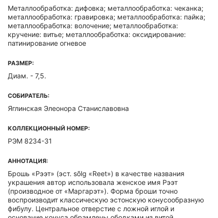
Металлообработка: дифовка; металлообработка: чеканка;
металлообработка: гравировка; металлообработка: пайка;
металлообработка: волочение; металлообработка:
кручение: витье; металлообработка: оксидирование:
патинирование огневое
РАЗМЕР:
Диам. - 7,5.
СОБИРАТЕЛЬ:
Яглинская Элеонора Станиславовна
КОЛЛЕКЦИОННЫЙ НОМЕР:
РЭМ 8234-31
АННОТАЦИЯ:
Брошь «Рээт» (эст. sõlg «Reet») в качестве названия
украшения автор использовала женское имя Рээт
(производное от «Маргарэт»). Форма броши точно
воспроизводит классическую эстонскую конусообразную
фибулу. Центральное отверстие с ложной иглой и
основание конуса обрамлены ободками из витой