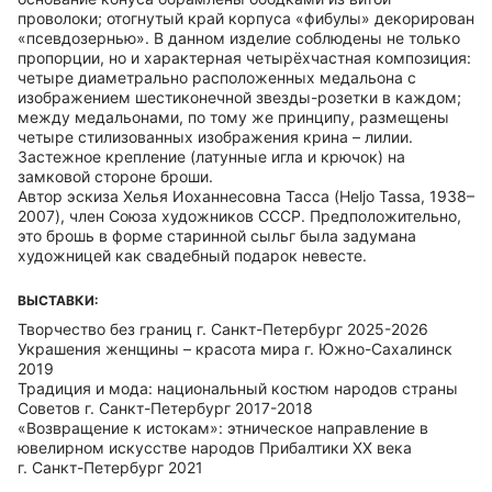
проволоки; отогнутый край корпуса «фибулы» декорирован
«псевдозернью». В данном изделие соблюдены не только
пропорции, но и характерная четырёхчастная композиция:
четыре диаметрально расположенных медальона с
изображением шестиконечной звезды-розетки в каждом;
между медальонами, по тому же принципу, размещены
четыре стилизованных изображения крина – лилии.
Застежное крепление (латунные игла и крючок) на
замковой стороне броши.
Автор эскиза Хелья Иоханнесовна Тасса (Heljo Tassa, 1938–
2007), член Союза художников СССР. Предположительно,
это брошь в форме старинной сыльг была задумана
художницей как свадебный подарок невесте.
ВЫСТАВКИ:
Творчество без границ г. Санкт-Петербург 2025-2026
Украшения женщины – красота мира г. Южно-Сахалинск
2019
Традиция и мода: национальный костюм народов страны
Советов г. Санкт-Петербург 2017-2018
«Возвращение к истокам»: этническое направление в
ювелирном искусстве народов Прибалтики XX века
г. Санкт-Петербург 2021