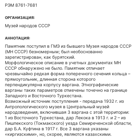
РЭМ 8761-7681
ОРГАНИЗАЦИЯ:
Музей народов СССР
АННОТАЦИЯ:
Памятник поступил в ГМЭ из бывшего Музея народов СССР
(МН СССР) безномерным; был необоснованно
зарегистрирован, как бурятский.
Морфологическое описание в учетных документах МН
СССР обнаружено не было. Памятник отличает
чрезвычайно редкая форма поперечного сечения кольца –
прямоугольник, длинная сторона которого
перпендикулярна корпусу варгана. Этнографические
варганы таких параметров отмечены точечно на границе
Западного и Восточного Туркестана.
Возможный источник поступления - передача 1932 г. из
Антропологического музея в Центральный музей
народоведения, включившая 3 варгана с этой территории:
1 из Восточного Туркестана, дар Лекока в 1913 г. и 2 – из
Пишпекского (Токмакского) уезда Семиреченской области,
дар Б.А. Куфтина в 1917 г. Все 3 варгана указаны
«киргизскими», но, скорее, являются казахскими.