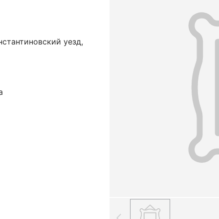
нстантиновский уезд,
а