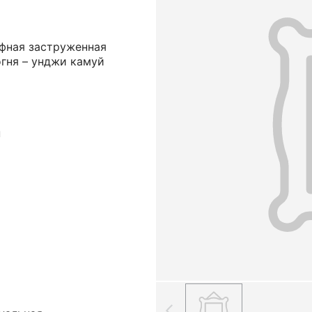
фная заструженная
огня – унджи камуй
н