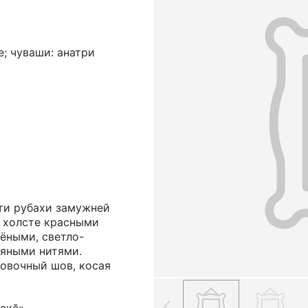
; чуваши: анатри
ти рубахи замужней
 холсте красными
ёными, светло-
яными нитями.
товочный шов, косая