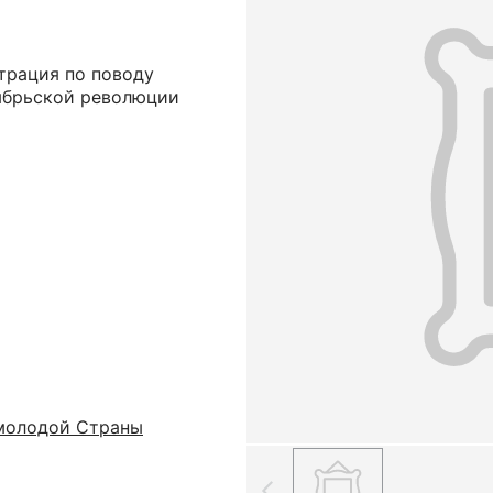
трация по поводу
ябрьской революции
молодой Страны