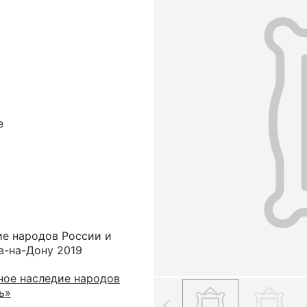
е
ие народов России и
в-на-Дону 2019
ное наследие народов
ь»