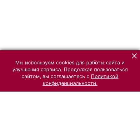
Мы используем cookies для работы сайта и
улучшения сервиса. Продолжая пользоваться
сайтом, вы соглашаетесь с
Политикой
конфиденциальности.
© 2026 Российский Этнографический музей
Все права защищены.
Условия использования материалов сайта
Отправить сообщение
Сообщение об ошибке
Перейти на сайт музея