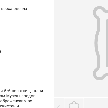
 верха одеяла
е
и 5-6 полотнищ ткани.
ом Музея народов
еображенским во
екистан и