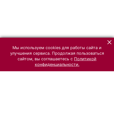
Мы используем cookies для работы сайта и
улучшения сервиса. Продолжая пользоваться
сайтом, вы соглашаетесь с
Политикой
конфиденциальности.
© 2026 Российский Этнографический музей
Все права защищены.
Условия использования материалов сайта
Отправить сообщение
Сообщение об ошибке
Перейти на сайт музея