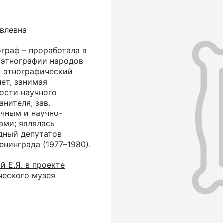
влевна
ограф – проработала в
 этнографии народов
 этнографический
лет, занимая
ости научного
анителя, зав.
чным и научно-
ами; являлась
дный депутатов
нинграда (1977–1980).
 Е.Я. в проекте
ческого музея