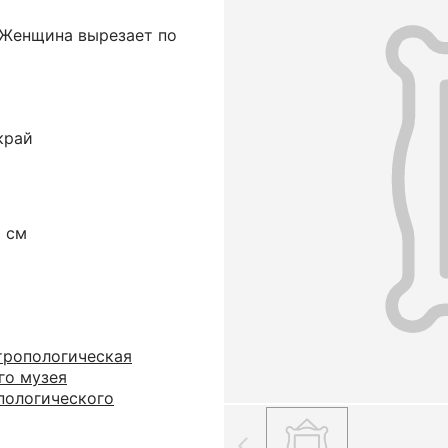
 Женщина вырезает по
край
0 см
тропологическая
го музея
пологического